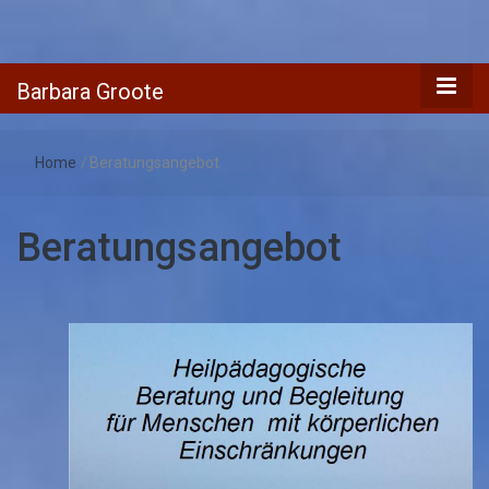
Barbara
Dipl. Heilpädagogin / Prädikantin / Beraterin /
Freischaffende Fotografin
Barbara Groote
Groote
Home
/
Beratungsangebot
Beratungsangebot